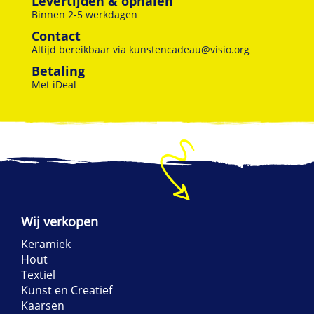
Levertijden & ophalen
Binnen 2-5 werkdagen
Contact
Altijd bereikbaar via
kunstencadeau@visio.org
Betaling
Met iDeal
Wij verkopen
Keramiek
Hout
Textiel
Kunst en Creatief
Kaarsen