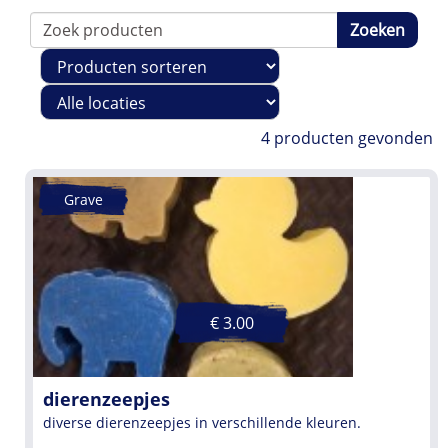
Zoeken
Sorteren
Filteren
op
locatie
4 producten gevonden
Grave
€ 3.00
dierenzeepjes
diverse dierenzeepjes in verschillende kleuren.