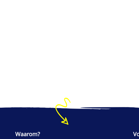
Waarom?
V