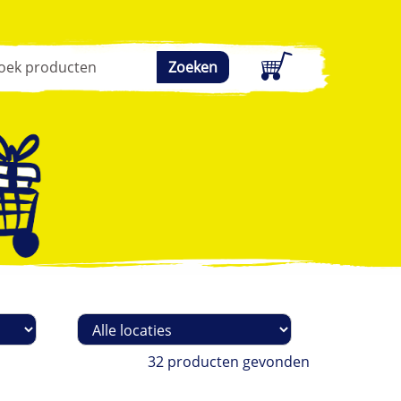
Zoeken
Filteren
op
locatie
32 producten gevonden