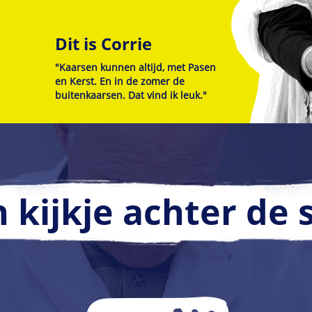
Dit is Corrie
"Kaarsen kunnen altijd, met Pasen
en Kerst. En in de zomer de
buitenkaarsen. Dat vind ik leuk."
kijkje achter de