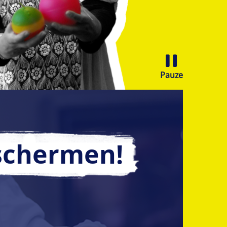
Sliderknop
Pauze
 schermen!