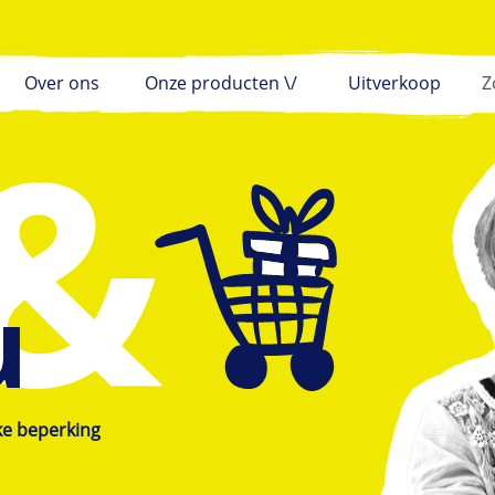
Over ons
Onze producten \/
Uitverkoop
u
ke beperking